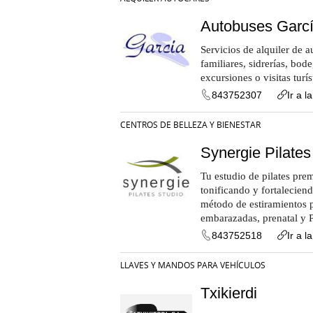
Autobuses Garc
Servicios de alquiler de 
familiares, sidrerías, bo
excursiones o visitas turís
843752307
Ir a l
CENTROS DE BELLEZA Y BIENESTAR
Synergie Pilates
Tu estudio de pilates pre
tonificando y fortalecien
método de estiramientos p
embarazadas, prenatal y P
843752518
Ir a l
LLAVES Y MANDOS PARA VEHÍCULOS
Txikierdi