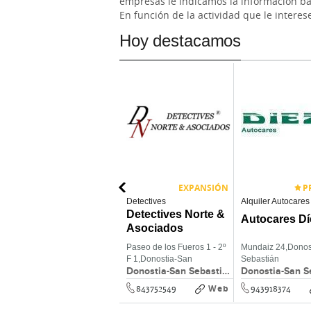
empresas le indicamos la información bás
En función de la actividad que le interes
Hoy destacamos
EXPANSIÓN
P
Empresas de limpieza
Detectives
Alquiler Autocares
Limpiezas
Detectives Norte &
Autocares Dí
Almortza
Asociados
Calle Máximo Yurramendi
Paseo de los Fueros 1 - 2º
Mundaiz 24,
Donos
17,
Urnieta
F 1,
Donostia-San
Sebastián
Urnieta
Donostia-San Sebastián
Sebastián
Web
Web
943918235
843752549
943918374