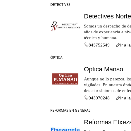
DETECTIVES
Detectives Nort
Somos un despacho de det
años de experiencia a niv
técnica y humana.
843752549
Ir a l
ÓPTICA
Optica Manso
Aunque no lo parezca, los
vigiladas. En nuestra ópt
detectar síntomas de enf
943970248
Ir a l
REFORMAS EN GENERAL
Reformas Etxeza