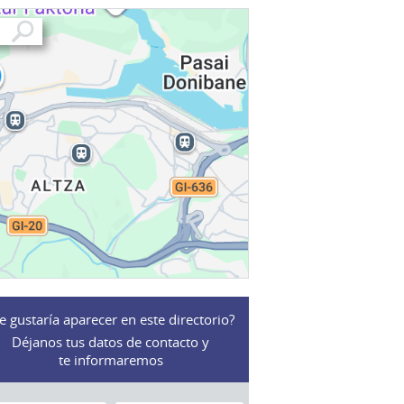
e gustaría aparecer en este directorio?
Déjanos tus datos de contacto y
te informaremos