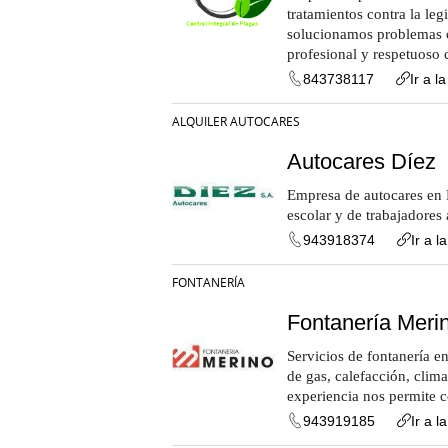
tratamientos contra la leg
solucionamos problemas c
profesional y respetuoso
843738117
Ir a l
ALQUILER AUTOCARES
Autocares Díez
Empresa de autocares en 
escolar y de trabajadores 
943918374
Ir a l
FONTANERÍA
Fontanería Meri
Servicios de fontanería e
de gas, calefacción, clim
experiencia nos permite c
943919185
Ir a l