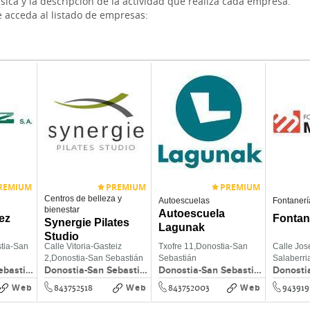
ica y la descripción de la actividad que realiza cada empresa.
e acceda al listado de empresas:
REMIUM
PREMIUM
PREMIUM
Centros de belleza y
Autoescuelas
Fontanerí
bienestar
Autoescuela
ez
Fontan
Synergie Pilates
Lagunak
Studio
tia-San
Calle Vitoria-Gasteiz
Txofre 11,
Donostia-San
Calle Jos
2,
Donostia-San Sebastián
Sebastián
Salaberri
Donostia-San Sebastián
Donostia-San Sebastián
Donostia-San Sebastián
bajo,
Dono
Sebastiá
Web
Web
Web
843752518
843752003
943919