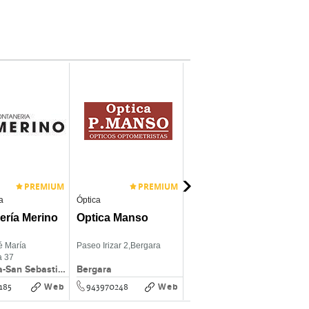
PREMIUM
PREMIUM
a
Óptica
Abogados
A
Ana Ozores
ería Merino
Optica Manso
Abogada
é María
Paseo Irizar 2,
Bergara
Legazpi Kalea 7,
Donostia-
Z
a 37
San Sebastián
Donostia-San Sebastián
Bergara
Donostia-San Sebastián
Z
stia-San
n
Web
Web
Web
185
943970248
943918534