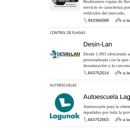
Realizamos copias de llav
servicio se caracteriza po
vehículos del mercado.
943366088
Ir a l
CONTROL DE PLAGAS
Desin-Lan
Desde 1.993 ofreciendo a 
personalizada con la que 
desratización o la carcom
843752014
Ir a l
AUTOESCUELAS
Autoescuela La
Autoescuela para la obten
repartidos por toda la pr
843752003
Ir a l