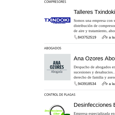
COMPRESORES
Talleres Txindok
Somos una empresa con se
distribución de compresor
de aire y tratamiento, aho
843752519
Ir a l
ABOGADOS
Ana Ozores Ab
Despacho de abogados en 
sucesiones y desahucios.
derecho de familia y aseso
943918534
Ir a l
CONTROL DE PLAGAS
Desinfecciones 
Empresa especializada en 